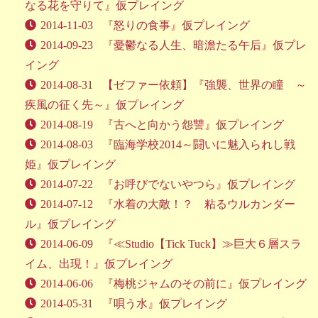
なる花を守りて』仮プレイング
2014-11-03
『怒りの食事』仮プレイング
2014-09-23
『憂鬱なる人生、暗澹たる午后』仮プレ
イング
2014-08-31
【ゼファー依頼】『強襲、世界の瞳 ～
疾風の征く先～』仮プレイング
2014-08-19
『古へと向かう怨讐』仮プレイング
2014-08-03
『臨海学校2014～闘いに魅入られし戦
姫』仮プレイング
2014-07-22
『お呼びでないやつら』仮プレイング
2014-07-12
『水着の大敵！？ 粘るウルカンダー
ル』仮プレイング
2014-06-09
『≪Studio【Tick Tuck】≫巨大６層スラ
イム、出現！』仮プレイング
2014-06-06
『梅桃ジャムのその前に』仮プレイング
2014-05-31
『唄う水』仮プレイング