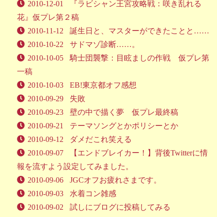
2010-12-01
『ラビシャン王宮攻略戦：咲き乱れる
花』仮プレ第２稿
2010-11-12
誕生日と、マスターができたことと……
2010-10-22
サドマゾ診断……。
2010-10-05
騎士団襲撃：目眩ましの作戦 仮プレ第
一稿
2010-10-03
EB!東京都オフ感想
2010-09-29
失敗
2010-09-23
壁の中で描く夢 仮プレ最終稿
2010-09-21
テーマソングとかポリシーとか
2010-09-12
ダメだこれ笑える
2010-09-07
【エンドブレイカー！】背後Twitterに情
報を流すよう設定してみました。
2010-09-06
JGCオフお疲れさまです。
2010-09-03
水着コン雑感
2010-09-02
試しにブログに投稿してみる