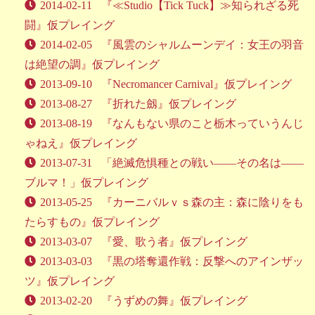
2014-02-11
『≪Studio【Tick Tuck】≫知られざる死
闘』仮プレイング
2014-02-05
『風雲のシャルムーンデイ：女王の羽音
は絶望の調』仮プレイング
2013-09-10
『Necromancer Carnival』仮プレイング
2013-08-27
『折れた劔』仮プレイング
2013-08-19
『なんもない県のこと栃木っていうんじ
ゃねえ』仮プレイング
2013-07-31
「絶滅危惧種との戦い――その名は――
ブルマ！」仮プレイング
2013-05-25
『カーニバルｖｓ森の主：森に陰りをも
たらすもの』仮プレイング
2013-03-07
『愛、歌う者』仮プレイング
2013-03-03
『黒の塔奪還作戦：反撃へのアインザッ
ツ』仮プレイング
2013-02-20
『うずめの舞』仮プレイング